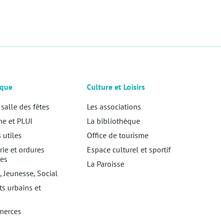
ique
Culture et Loisirs
 salle des fêtes
Les associations
e et PLUI
La bibliothèque
utiles
Office de tourisme
rie et ordures
Espace culturel et sportif
es
La Paroisse
, Jeunesse, Social
ts urbains et
s
merces