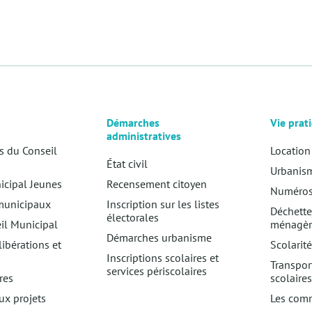
Démarches
Vie prat
administratives
 du Conseil
Location
État civil
Urbanism
icipal Jeunes
Recensement citoyen
Numéros 
municipaux
Inscription sur les listes
Déchette
électorales
il Municipal
ménagèr
Démarches urbanisme
libérations et
Scolarité
Inscriptions scolaires et
Transpor
services périscolaires
res
scolaire
ux projets
Les com